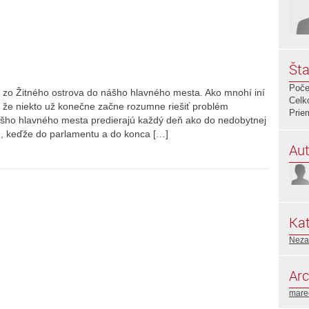
Šta
Poče
ň zo Žitného ostrova do nášho hlavného mesta. Ako mnohí iní
Celk
, že niekto už konečne začne rozumne riešiť problém
Prie
ášho hlavného mesta predierajú každý deň ako do nedobytnej
ch, keďže do parlamentu a do konca […]
Aut
Kat
Neza
Arc
mare