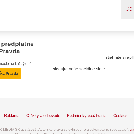
Od
 predplatné
Pravda
stiahnite si ap
ormácie na každý deň
sledujte naše sociálne siete
íka Pravda
Reklama
Otázky a odpovede
Podmienky používania
Cookies
 MEDIA SR a. s. 2026. Autorské práva sú vyhradené a vykonáva ich vydavateľ,
via