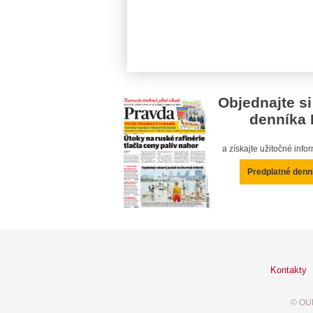
Objednajte si
denníka 
a získajte užitočné inf
Predplatné denn
Kontakty
© OUR