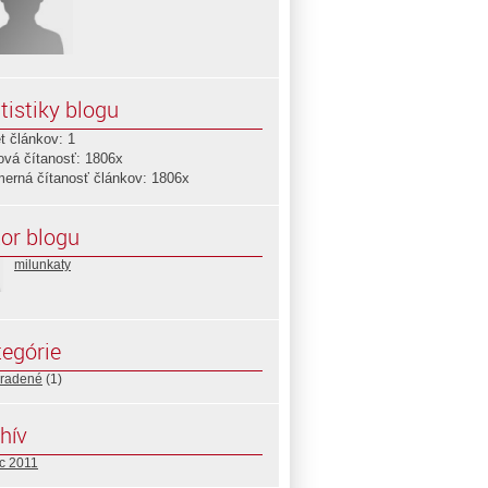
tistiky blogu
t článkov: 1
ová čítanosť: 1806x
merná čítanosť článkov: 1806x
or blogu
milunkaty
egórie
radené
(1)
hív
c 2011