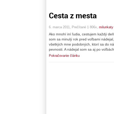
Cesta z mesta
6. marca 2011, Prečítané 1 806x,
milunkaty
Ako mnohí iní ľudia, cestujem každý de
som sa minulý rok pred voľbami nádejal
všetkých mne podobných, ktorí sa do n
pevnosti. A nádejal som sa aj po voľbá
Pokračovanie článku