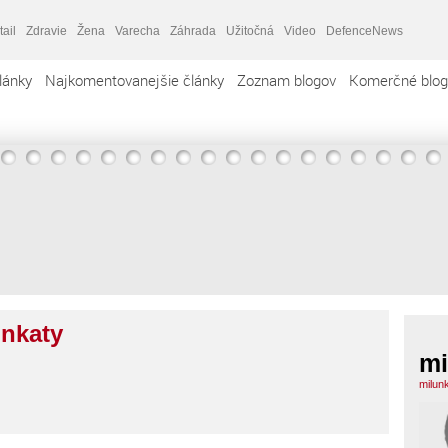
tail
Zdravie
Žena
Varecha
Záhrada
Užitočná
Video
DefenceNews
lánky
Najkomentovanejšie články
Zoznam blogov
Komerčné blog
unkaty
mi
milun