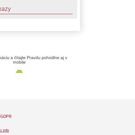
kazy
likáciu a čítajte Pravdu pohodlne aj v
mobile
GDPR
c info
.