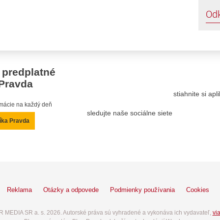
Od
 predplatné
Pravda
stiahnite si ap
ormácie na každý deň
sledujte naše sociálne siete
íka Pravda
Reklama
Otázky a odpovede
Podmienky používania
Cookies
 MEDIA SR a. s. 2026. Autorské práva sú vyhradené a vykonáva ich vydavateľ,
via