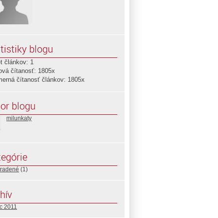
tistiky blogu
t článkov: 1
ová čítanosť: 1805x
merná čítanosť článkov: 1805x
or blogu
milunkaty
egórie
radené
(1)
hív
c 2011