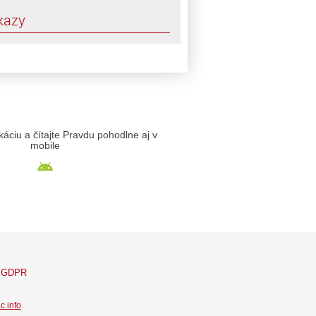
kazy
likáciu a čítajte Pravdu pohodlne aj v
mobile
GDPR
c info
.