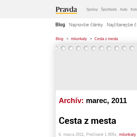
Správy
Športweb
Auto
Kok
Blog
Najnovšie články
Najčítanejšie č
Blog
>
milunkaty
>
Cesta z mesta
Archív:
marec, 2011
Cesta z mesta
6. marca 2011, Prečítané 1 805x,
milunkaty