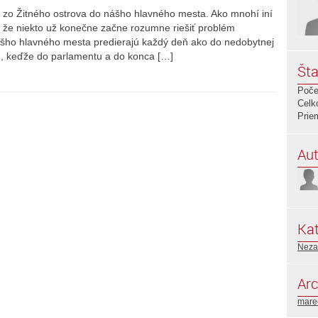
ň zo Žitného ostrova do nášho hlavného mesta. Ako mnohí iní
, že niekto už konečne začne rozumne riešiť problém
ášho hlavného mesta predierajú každý deň ako do nedobytnej
ch, keďže do parlamentu a do konca […]
Šta
Poče
Celk
Prie
Aut
Kat
Neza
Arc
mare