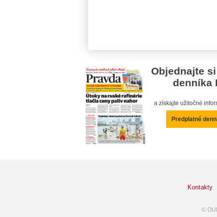
Objednajte si
denníka 
a získajte užitočné inf
Predplatné denn
Kontakty
© OUR