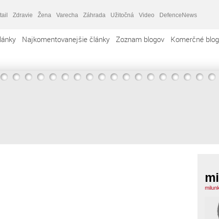
tail
Zdravie
Žena
Varecha
Záhrada
Užitočná
Video
DefenceNews
lánky
Najkomentovanejšie články
Zoznam blogov
Komerčné blog
mi
milun